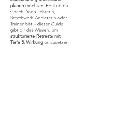
planen
möchten. Egal ob du
Coach, Yoga-Lehrerin,
Breathwork-Anbieterin oder
Trainer bist – dieser Guide
gibt dir das Wissen, um
strukturierte Retreats mit
Tiefe & Wirkung
umzusetzen.
Was du mitnimmst:
Sicherheit in der Planung
Klarheit über die nächsten
Schritte
Mehr Zeit für deine Inhalte
& Teilnehmer
Ein professionelles
Auftreten nach außen
Weniger Stress vor dem
Start – mehr Freude bei