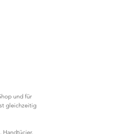
Shop und für
t gleichzeitig
, Handtücjer,